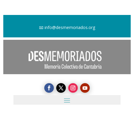
📧
info@desmemoriados.org