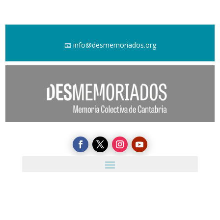
📧
info@desmemoriados.org