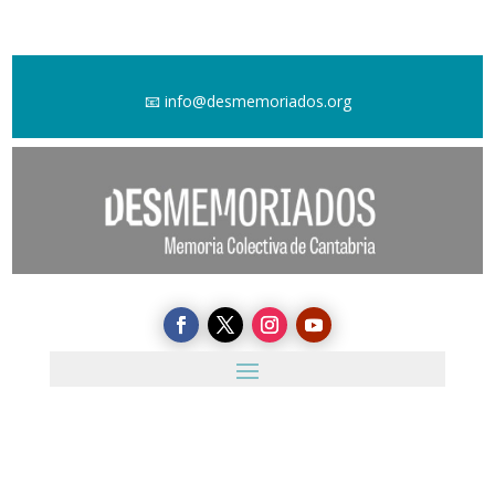
📧
info@desmemoriados.org