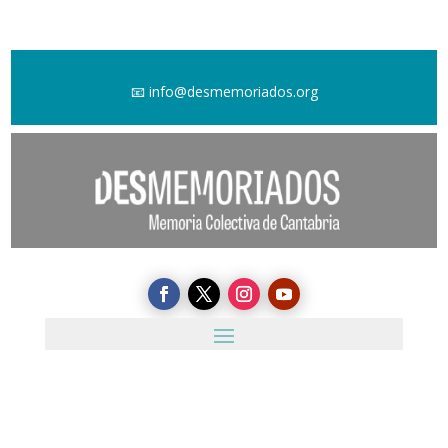
📧
info@desmemoriados.org