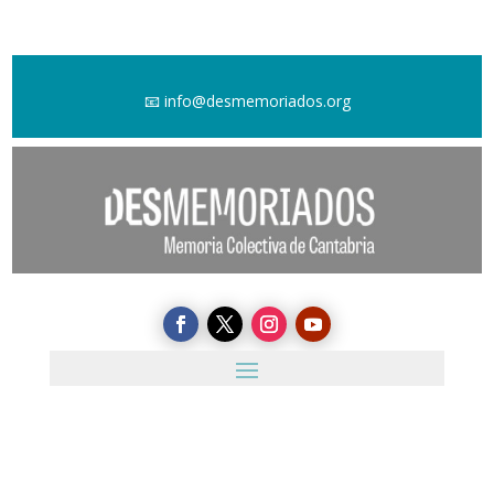
📧
info@desmemoriados.org