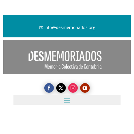
📧
info@desmemoriados.org