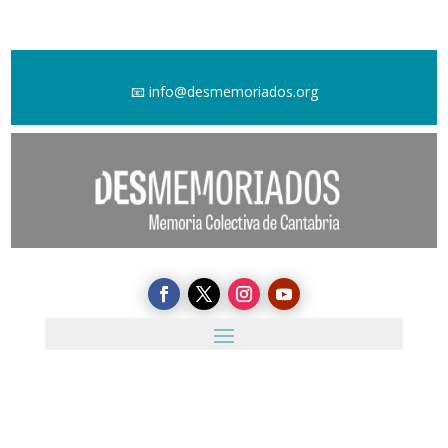
📧
info@desmemoriados.org