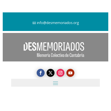
📧
info@desmemoriados.org