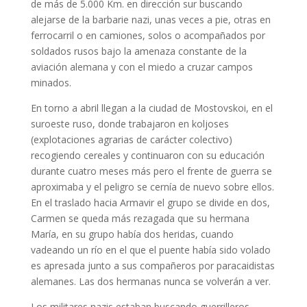
de más de 5.000 Km. en dirección sur buscando
alejarse de la barbarie nazi, unas veces a pie, otras en
ferrocarril o en camiones, solos o acompañados por
soldados rusos bajo la amenaza constante de la
aviación alemana y con el miedo a cruzar campos
minados.
En torno a abril llegan a la ciudad de Mostovskoi, en el
suroeste ruso, donde trabajaron en koljoses
(explotaciones agrarias de carácter colectivo)
recogiendo cereales y continuaron con su educación
durante cuatro meses más pero el frente de guerra se
aproximaba y el peligro se cernía de nuevo sobre ellos.
En el traslado hacia Armavir el grupo se divide en dos,
Carmen se queda más rezagada que su hermana
María, en su grupo había dos heridas, cuando
vadeando un río en el que el puente había sido volado
es apresada junto a sus compañeros por paracaidistas
alemanes. Las dos hermanas nunca se volverán a ver.
Los militares nazis estaban buscando guerrilleros