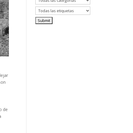
dejar
son
o de
a