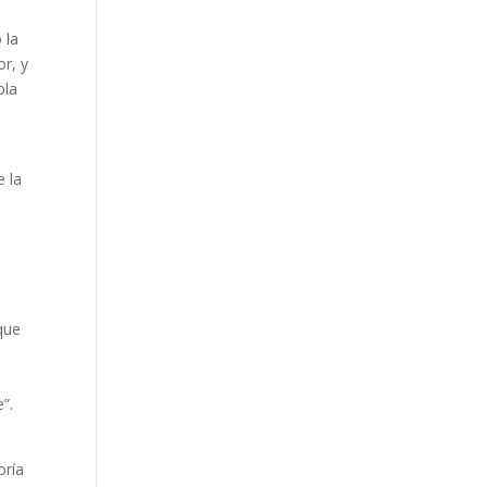
 la
or, y
bla
e la
que
”.
oría