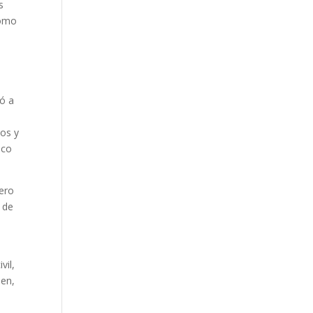
s
como
có a
dos y
oco
uero
a de
vil,
ien,