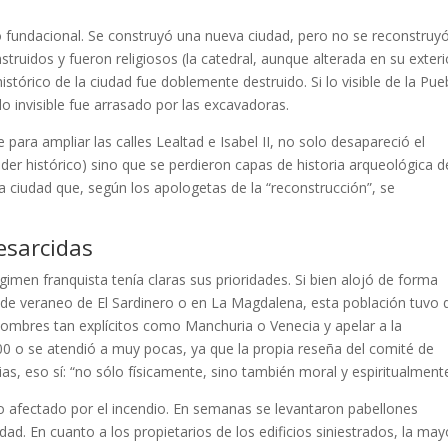
o fundacional. Se construyó una nueva ciudad, pero no se reconstruyó
truidos y fueron religiosos (la catedral, aunque alterada en su exteri
istórico de la ciudad fue doblemente destruido. Si lo visible de la Pue
lo invisible fue arrasado por las excavadoras.
para ampliar las calles Lealtad e Isabel II, no solo desapareció el
nder histórico) sino que se perdieron capas de historia arqueológica d
 ciudad que, según los apologetas de la “reconstrucción”, se
esarcidas
égimen franquista tenía claras sus prioridades. Si bien alojó de forma
 de veraneo de El Sardinero o en La Magdalena, esta población tuvo 
mbres tan explícitos como Manchuria o Venecia y apelar a la
00 o se atendió a muy pocas, ya que la propia reseña del comité de
as, eso sí: “no sólo físicamente, sino también moral y espiritualmente
io afectado por el incendio. En semanas se levantaron pabellones
ad. En cuanto a los propietarios de los edificios siniestrados, la may