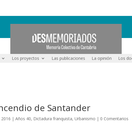
Los proyectos
Las publicaciones
La opinión
Los do
incendio de Santander
, 2016
|
Años 40
,
Dictadura franquista
,
Urbanismo
|
0 Comentarios