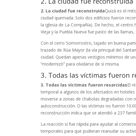
2. La ciudad fue reconstruida
2. La ciudad fue reconstruida
Quizá es el mit
ciudad quemada. Solo dos edificios fueron recons
la iglesia de La Compañía). De hecho, el centro h
Vieja y la Puebla Nueva fue pasto de las llamas, 
Con el cerro Somorrostro, tajado en buena parte 
trazado de Rúa Mayor (la vía principal del Santa
ciudad. Quedan apenas vestigios mínimos de una
“modernizó” para olvidarse de sí misma.
3. Todas las víctimas fueron r
3. Todas las víctimas fueron resarcidas
El r
temporal a algunos de los afectados en hoteles
moverse a zonas de chabolas degradadas con no
autoconstrucción. O las víctimas no fueron 10.0
reconstrucción indica que se atendió a 237 famili
La reacción sí fue rápida para ayudar al comerc
temporales para que pudieran reanudar su activid