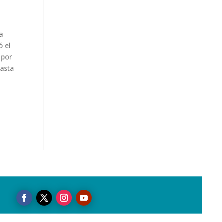
a
ó el
 por
hasta