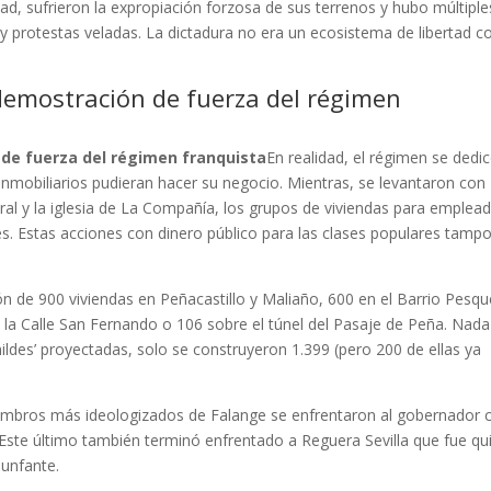
dad, sufrieron la expropiación forzosa de sus terrenos y hubo múltiple
 y protestas veladas. La dictadura no era un ecosistema de libertad 
demostración de fuerza del régimen
 de fuerza del régimen franquista
En realidad, el régimen se dedi
inmobiliarios pudieran hacer su negocio. Mientras, se levantaron con
edral y la iglesia de La Compañía, los grupos de viviendas para emplea
res. Estas acciones con dinero público para las clases populares tamp
ón de 900 viviendas en Peñacastillo y Maliaño, 600 en el Barrio Pesq
de la Calle San Fernando o 106 sobre el túnel del Pasaje de Peña. Nad
mildes’ proyectadas, solo se construyeron 1.399 (pero 200 de ellas ya
iembros más ideologizados de Falange se enfrentaron al gobernador ci
o. Este último también terminó enfrentado a Reguera Sevilla que fue qu
iunfante.