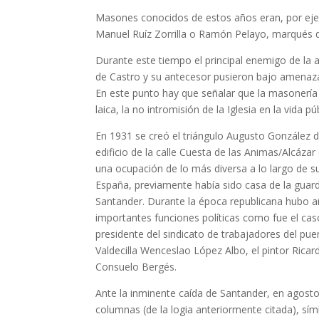
Masones conocidos de estos años eran, por ejem
Manuel Ruíz Zorrilla o Ramón Pelayo, marqués de
Durante este tiempo el principal enemigo de la a
de Castro y su antecesor pusieron bajo amenaz
En este punto hay que señalar que la masonería
laica, la no intromisión de la Iglesia en la vida
En 1931 se creó el triángulo Augusto González de
edificio de la calle Cuesta de las Animas/Alcáz
una ocupación de lo más diversa a lo largo de su
España, previamente había sido casa de la guar
Santander. Durante la época republicana hubo 
importantes funciones políticas como fue el caso 
presidente del sindicato de trabajadores del pu
Valdecilla Wenceslao López Albo, el pintor Ricard
Consuelo Bergés.
Ante la inminente caída de Santander, en agosto
columnas (de la logia anteriormente citada), s