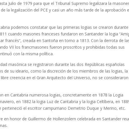
ta Julio de 1979 para que el Tribunal Supremo legalizara la masoner
de la legalización del PCE y casi un año más tarde de la aprobación 
tabria podemos constatar que las primeras logias se crearon durante
1811 cuando masones franceses fundaron en Santander la logia “Ami
tar francés“, creada en Santoña en torno a 1813. Con la derrota de la
nando VII los francmasones fueron proscritos y prohibidas todas sus
ontinuó con la misma política.
dad masónica se registraron durante las dos Repúblicas españolas
s de su ideario, como la discreción de los miembros de las logias, la
la libre creencia en el Gran Arquitecto del Universo, no se consideraron
on en Cantabria numerosa logias, concretamente en 1878 la Logia
aviero, en 1882 la logia Luz de Cantabria y la logia Celtíbera, en 188
ue perteneció el escritor campurriano Demetrio Duque y Merino, etc.
e en honor de Guillermo de Hollenzolern celebrada en Santander reu
nas.