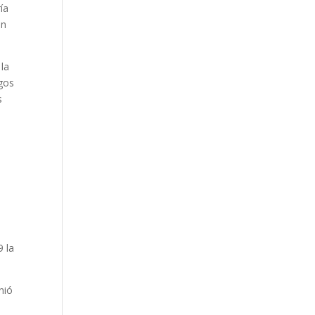
ía
en
 la
gos
s
9 la
nió