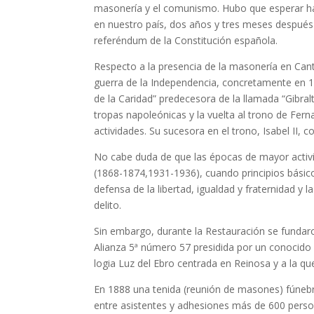
masonería y el comunismo. Hubo que esperar has
en nuestro país, dos años y tres meses después 
referéndum de la Constitución española.
Respecto a la presencia de la masonería en Can
guerra de la Independencia, concretamente en 
de la Caridad” predecesora de la llamada “Gibral
tropas napoleónicas y la vuelta al trono de Fer
actividades. Su sucesora en el trono, Isabel II, c
No cabe duda de que las épocas de mayor activi
(1868-1874,1931-1936), cuando principios básico
defensa de la libertad, igualdad y fraternidad y 
delito.
Sin embargo, durante la Restauración se fundar
Alianza 5ª número 57 presidida por un conocido n
logia Luz del Ebro centrada en Reinosa y a la q
En 1888 una tenida (reunión de masones) fúnebr
entre asistentes y adhesiones más de 600 perso