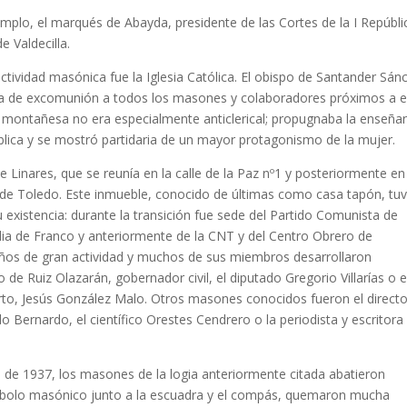
plo, el marqués de Abayda, presidente de las Cortes de la I Repúbli
 Valdecilla.
ctividad masónica fue la Iglesia Católica. El obispo de Santander Sán
a de excomunión a todos los masones y colaboradores próximos a el
 montañesa no era especialmente anticlerical; propugnaba la enseña
 pública y se mostró partidaria de un mayor protagonismo de la mujer.
 Linares, que se reunía en la calle de la Paz nº1 y posteriormente en
ar de Toledo. Este inmueble, conocido de últimas como casa tapón, tu
 existencia: durante la transición fue sede del Partido Comunista de
dia de Franco y anteriormente de la CNT y del Centro Obrero de
años de gran actividad y muchos de sus miembros desarrollaron
de Ruiz Olazarán, gobernador civil, el diputado Gregorio Villarías o e
erto, Jesús González Malo. Otros masones conocidos fueron el directo
o Bernardo, el científico Orestes Cendrero o la periodista y escritora
 de 1937, los masones de la logia anteriormente citada abatieron
ímbolo masónico junto a la escuadra y el compás, quemaron mucha