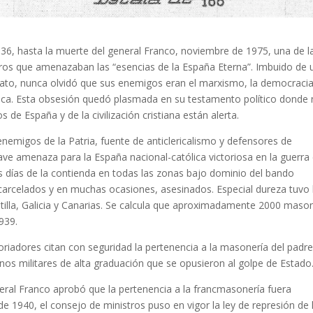
936, hasta la muerte del general Franco, noviembre de 1975, una de l
igros que amenazaban las “esencias de la España Eterna”. Imbuido de 
ato, nunca olvidó que sus enemigos eran el marxismo, la democraci
ónica. Esta obsesión quedó plasmada en su testamento político donde
de España y de la civilización cristiana están alerta.
emigos de la Patria, fuente de anticlericalismo y defensores de
ve amenaza para la España nacional-católica victoriosa en la guerra ci
s días de la contienda en todas las zonas bajo dominio del bando
carcelados y en muchas ocasiones, asesinados. Especial dureza tuvo 
tilla, Galicia y Canarias. Se calcula que aproximadamente 2000 maso
939.
iadores citan con seguridad la pertenencia a la masonería del padre
os militares de alta graduación que se opusieron al golpe de Estado
eral Franco aprobó que la pertenencia a la francmasonería fuera
e 1940, el consejo de ministros puso en vigor la ley de represión de 