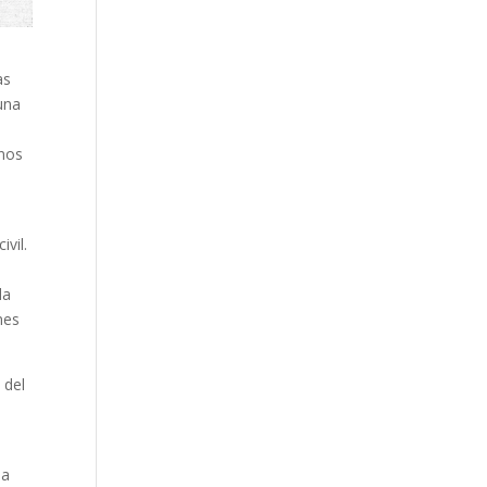
as
una
a
 nos
vil.
la
nes
 del
.
la