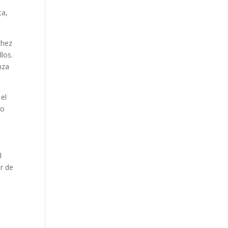
ca,
chez
los.
nza
 el
vo
l
r de