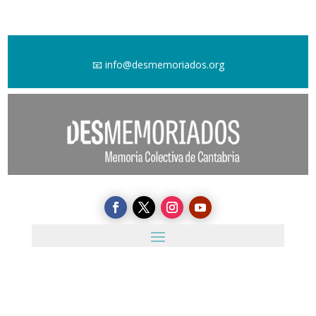
📧
info@desmemoriados.org