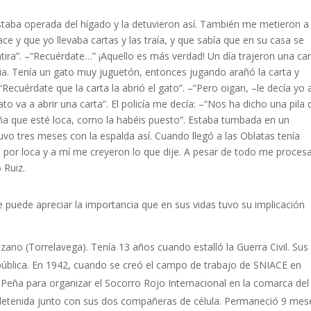
staba operada del hígado y la detuvieron así. También me metieron a
ace y que yo llevaba cartas y las traía, y que sabía que en su casa se
ntira”. –“Recuérdate…” ¡Aquello es más verdad! Un día trajeron una car
dia. Tenía un gato muy juguetón, entonces jugando arañó la carta y
“Recuérdate que la carta la abrió el gato”. –“Pero oigan, –le decía yo 
o va a abrir una carta”. El policía me decía: –“Nos ha dicho una pila 
aña que esté loca, como la habéis puesto”. Estaba tumbada en un
uvo tres meses con la espalda así. Cuando llegó a las Oblatas tenía
mó por loca y a mí me creyeron lo que dije. A pesar de todo me proces
 Ruiz.
 puede apreciar la importancia que en sus vidas tuvo su implicación
no (Torrelavega). Tenía 13 años cuando estalló la Guerra Civil. Sus
pública. En 1942, cuando se creó el campo de trabajo de SNIACE en
eña para organizar el Socorro Rojo Internacional en la comarca del
 detenida junto con sus dos compañeras de célula. Permaneció 9 mes