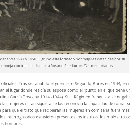
ander entre 1947 y 1950. El grupo esta formado por mujeres detenidas por su
 a la monja con traje de chaqueta Rosario Ruiz Iturbe. /Desmemoriados
oficiales. Tras ser abatido el guerrillero Segundo Bores en 1944, en 
rían al lugar donde residía su esposa como el “punto en el que tiene u
ulina García Toscana 1914 -1944). Si el Régimen franquista se negab
 a las mujeres ni tan siquiera se las reconocía la capacidad de tomar s
e para que el trato que recibieran las mujeres en comisaría fuera más
 los interrogatorios estuvieron presentes los insultos, los malos tratos
 los hombres.