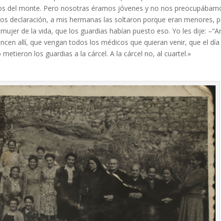
n los del monte. Pero nosotras éramos jóvenes y no nos preocupábam
nos declaración, a mis hermanas las soltaron porque eran menores, 
ujer de la vida, que los guardias habían puesto eso. Yo les dije: –“A
cen allí, que vengan todos los médicos que quieran venir, que el día
tieron los guardias a la cárcel. A la cárcel no, al cuartel.»