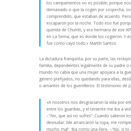
los campamentos no es posible, porque nos
demasiado o que la cogen por sospecha, so
comprendido, que estaban de acuerdo. Pero a 
escaparon por la noche. Todo eso fue porqu
querida de Churriti, y era hermana de ese Al
en La Serna, que es donde los cogieron. Y e
fue como cayó todo.» Martín Santos.
La dictadura franquista, por su parte, las reclu
familia, dependientes legalmente de su padre o 
mundo no cabía que una mujer apoyara a la guerri
genero prefijados, no quedando para ellas, desd
o amantes de los guerrilleros. El testimonio de Ju
«A nosotros nos desgraciaron la vida por ent
entre los guardias, y el teniente me iba a vi
–“No, que así no sufres”. Cuando salieron lo
desnudar. Me arrancaron la ropa, me rompie
mucho mal”. Iba como una fiera. –“No, si t