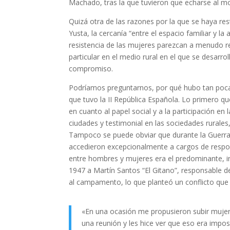
Machado, tras la que tuvieron que echarse al mo
Quizá otra de las razones por la que se haya r
Yusta, la cercanía “entre el espacio familiar y la 
resistencia de las mujeres parezcan a menudo re
particular en el medio rural en el que se desarrolla
compromiso.
Podríamos preguntarnos, por qué hubo tan poca
que tuvo la II República Española. Lo primero qu
en cuanto al papel social y a la participación en 
ciudades y testimonial en las sociedades rurales
Tampoco se puede obviar que durante la Guerra C
accedieron excepcionalmente a cargos de respons
entre hombres y mujeres era el predominante, inc
1947 a Martín Santos “El Gitano”, responsable de
al campamento, lo que planteó un conflicto que t
«En una ocasión me propusieron subir mujer
una reunión y les hice ver que eso era impos