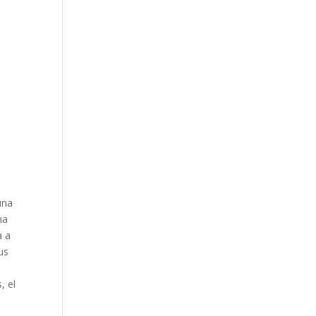
una
na
a a
us
, el