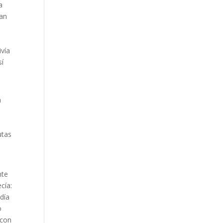
a
ían
ivía
sí
a
utas
nte
cía:
odía
o
 con