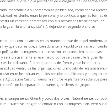
nte hasta que se dio la posibilidad de entregarse de una forma acor
estado importancia a su compromiso político sea, como señala Merce
actividad resistente, entre lo personal y lo político, o que las formas d
vestir un estrecho parentesco con sus actividades tradicionales, en
 la guerrilla antifranquista” (
1
), dejando en segundo plano su
s mujeres con las armas en las manos a pesar del papel moderniza
e hay que decir es que, si bien durante la República se iniciaron camb
la política de las mujeres, estos tuvieron un alcance limitado en las
, y será precisamente en ese medio donde se desarrolle la guerrilla.
ivil las milicianas fueron apartadas del frente y que las mujeres
abilidad dentro de las organizaciones. El modelo de relación tradici
luso entre los militantes de los partidos republicanos y de izquierda
 la Agrupación Cristino, varios miembros le plantearon subir sus par
erminó con la separación de varios guerrilleros del grupo:
es al campamento Churriti y otros dos o tres. Naturalmente, convoq
ible: – “Mientras tengamos contacto con las mujeres bien. Pero subir