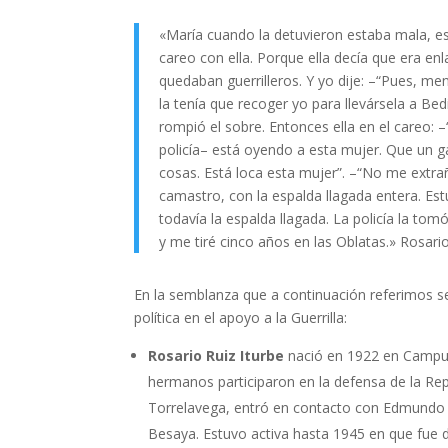
«María cuando la detuvieron estaba mala, e
careo con ella. Porque ella decía que era enl
quedaban guerrilleros. Y yo dije: –“Pues, me
la tenía que recoger yo para llevársela a Be
rompió el sobre. Entonces ella en el careo: –
policía– está oyendo a esta mujer. Que un gat
cosas. Está loca esta mujer”. –“No me extr
camastro, con la espalda llagada entera. Est
todavía la espalda llagada. La policía la to
y me tiré cinco años en las Oblatas.» Rosario
En la semblanza que a continuación referimos se
política en el apoyo a la Guerrilla:
Rosario Ruiz Iturbe
nació en 1922 en Campuza
hermanos participaron en la defensa de la Re
Torrelavega, entró en contacto con Edmundo P
Besaya. Estuvo activa hasta 1945 en que fue