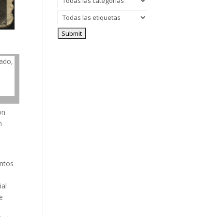
sado,
on
n
untos
ial
e