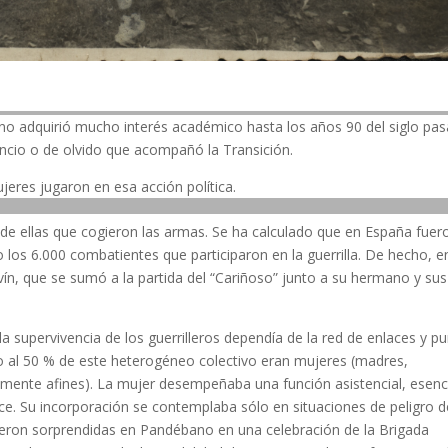
ta no adquirió mucho interés académico hasta los años 90 del siglo pa
lencio o de olvido que acompañó la Transición.
eres jugaron en esa acción política.
de ellas que cogieron las armas. Se ha calculado que en España fuer
 los 6.000 combatientes que participaron en la guerrilla. De hecho, e
ín, que se sumó a la partida del “Cariñoso” junto a su hermano y sus
 supervivencia de los guerrilleros dependía de la red de enlaces y p
o al 50 % de este heterogéneo colectivo eran mujeres (madres,
camente afines). La mujer desempeñaba una función asistencial, esenc
ce. Su incorporación se contemplaba sólo en situaciones de peligro d
eron sorprendidas en Pandébano en una celebración de la Brigada