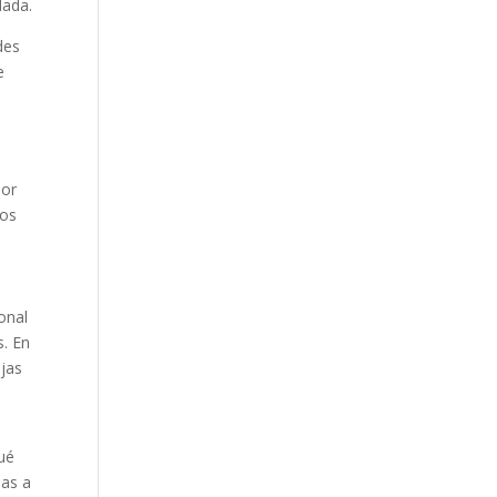
dada.
des
e
dor
ios
onal
s. En
ejas
ué
las a