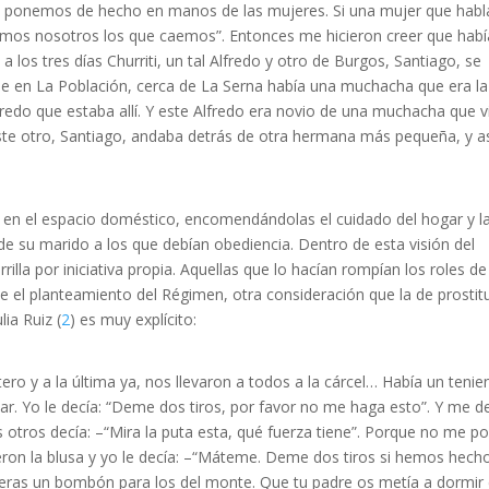
 ponemos de hecho en manos de las mujeres. Si una mujer que habl
mos nosotros los que caemos”. Entonces me hicieron creer que hab
los tres días Churriti, un tal Alfredo y otro de Burgos, Santiago, se
e en La Población, cerca de La Serna había una muchacha que era la
fredo que estaba allí. Y este Alfredo era novio de una muchacha que v
ste otro, Santiago, andaba detrás de otra hermana más pequeña, y a
yó en el espacio doméstico, encomendándolas el cuidado del hogar y l
de su marido a los que debían obediencia. Dentro de esta visión del
lla por iniciativa propia. Aquellas que lo hacían rompían los roles de
e el planteamiento del Régimen, otra consideración que la de prostit
lia Ruiz (
2
) es muy explícito:
ero y a la última ya, nos llevaron a todos a la cárcel… Había un tenie
olar. Yo le decía: “Deme dos tiros, por favor no me haga esto”. Y me de
s otros decía: –“Mira la puta esta, qué fuerza tiene”. Porque no me p
ron la blusa y yo le decía: –“Máteme. Deme dos tiros si hemos hech
ú eras un bombón para los del monte. Que tu padre os metía a dormir