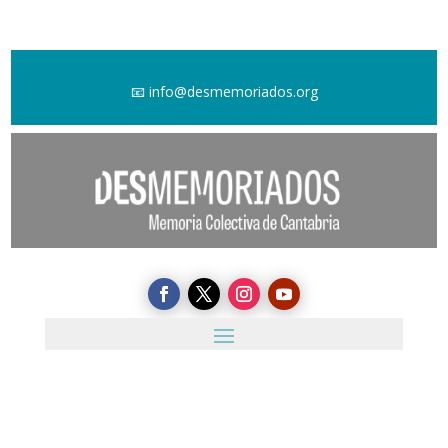
📧
info@desmemoriados.org