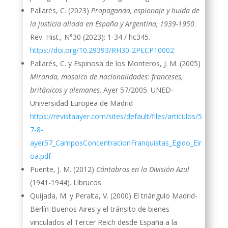
Pallarés, C. (2023)
Propaganda, espionaje y huida de
la justicia aliada en España y Argentina, 1939-1950
.
Rev. Hist., N°30 (2023): 1-34 / hc345.
https://doi.org/10.29393/RH30-2PECP10002
Pallarés, C. y Espinosa de los Monteros, J. M. (2005)
Miranda, mosaico de nacionalidades: franceses,
británicos y alemanes
. Ayer 57/2005. UNED-
Universidad Europea de Madrid
https://revistaayer.com/sites/default/files/articulos/5
7-8-
ayer57_CamposConcentracionFranquistas_Egido_Eir
oa.pdf
Puente, J. M. (2012)
Cántabros en la División Azul
(1941-1944). Librucos
Quijada, M. y Peralta, V. (2000) El triángulo Madrid-
Berlín-Buenos Aires y el tránsito de bienes
vinculados al Tercer Reich desde España a la