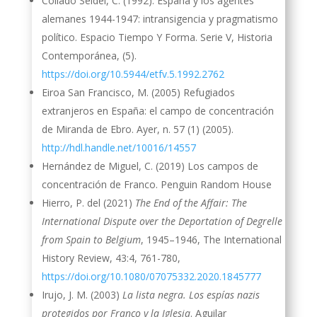
Collado Seidel, C. (1992). España y los agentes
alemanes 1944-1947: intransigencia y pragmatismo
político. Espacio Tiempo Y Forma. Serie V, Historia
Contemporánea, (5).
https://doi.org/10.5944/etfv.5.1992.2762
Eiroa San Francisco, M. (2005) Refugiados
extranjeros en España: el campo de concentración
de Miranda de Ebro. Ayer, n. 57 (1) (2005).
http://hdl.handle.net/10016/14557
Hernández de Miguel, C. (2019) Los campos de
concentración de Franco. Penguin Random House
Hierro, P. del (2021)
The End of the Affair: The
International Dispute over the Deportation of Degrelle
from Spain to Belgium
, 1945–1946, The International
History Review, 43:4, 761-780,
https://doi.org/10.1080/07075332.2020.1845777
Irujo, J. M. (2003)
La lista negra. Los espías nazis
protegidos por Franco y la Iglesia
. Aguilar