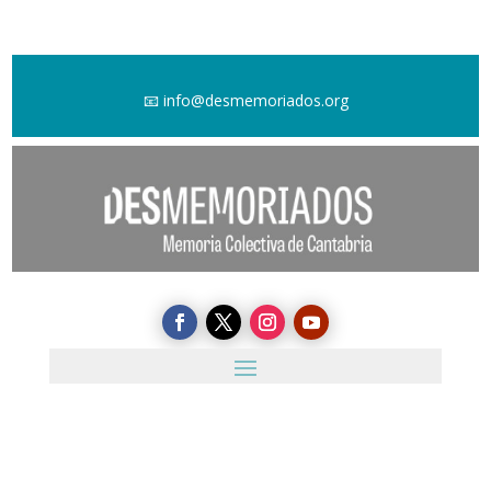
📧
info@desmemoriados.org