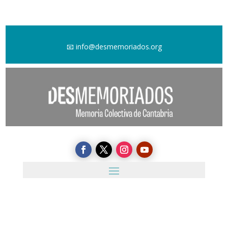
📧
info@desmemoriados.org