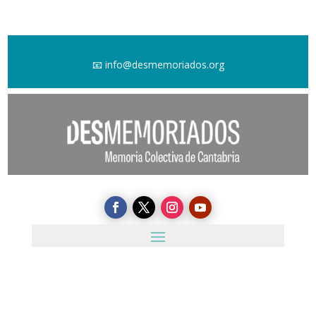
📧
info@desmemoriados.org