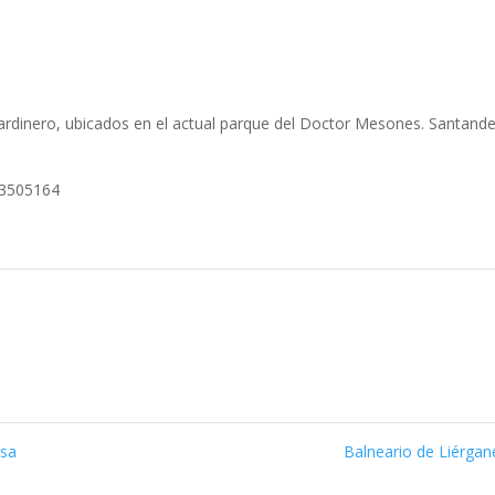
rdinero, ubicados en el actual parque del Doctor Mesones. Santande
43505164
osa
Balneario de Liérga