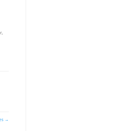
r,
nes
→