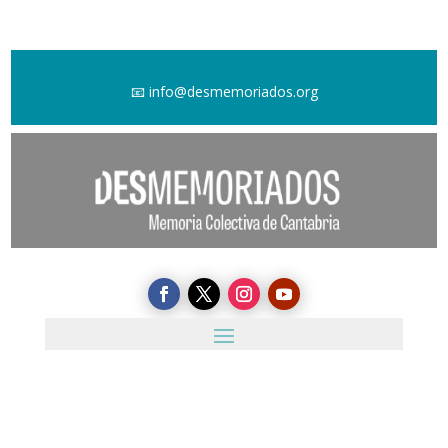
📧
info@desmemoriados.org