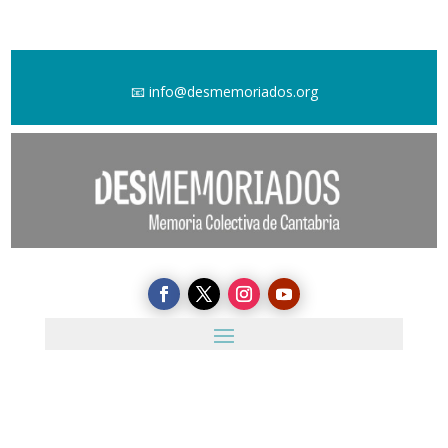
📧
info@desmemoriados.org