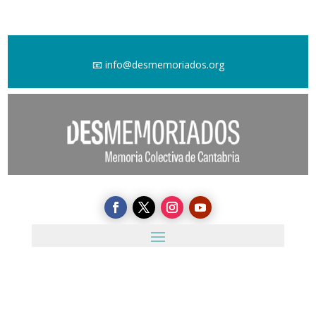
📧
info@desmemoriados.org