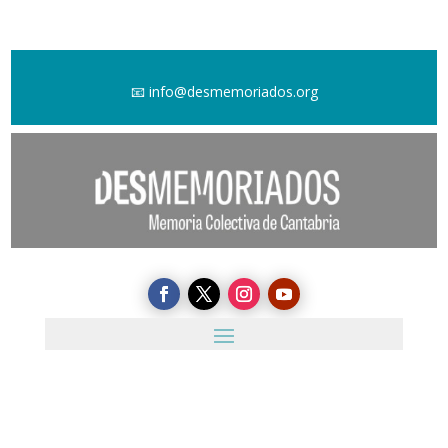
📧
info@desmemoriados.org