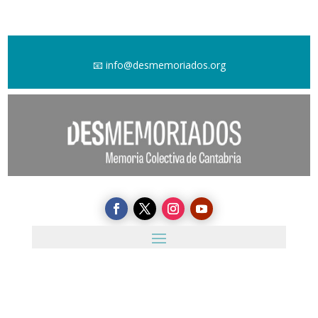
📧
info@desmemoriados.org