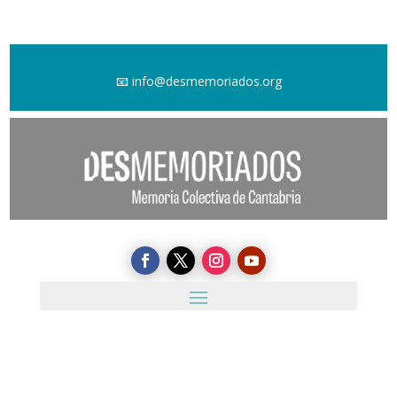
📧
info@desmemoriados.org