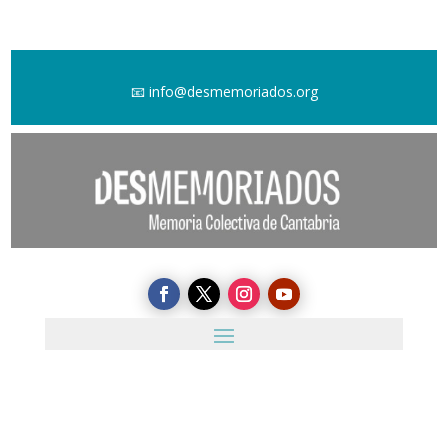
📧
info@desmemoriados.org