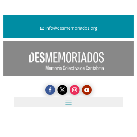
📧
info@desmemoriados.org