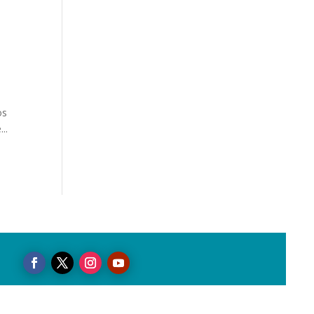
os
..