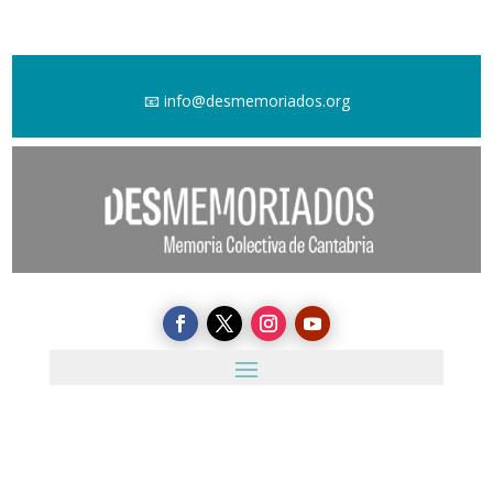
📧
info@desmemoriados.org