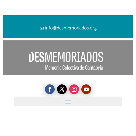
📧
info@desmemoriados.org