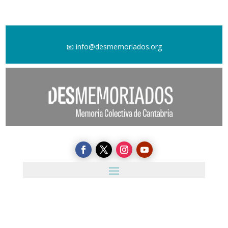
📧
info@desmemoriados.org