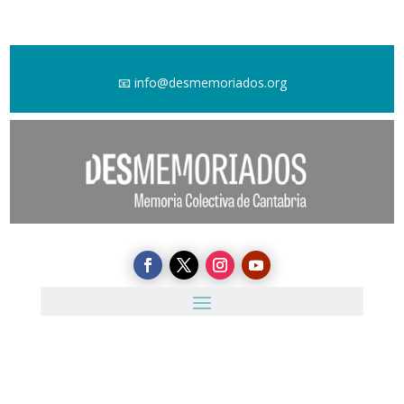
📧
info@desmemoriados.org