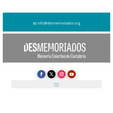
📧
info@desmemoriados.org