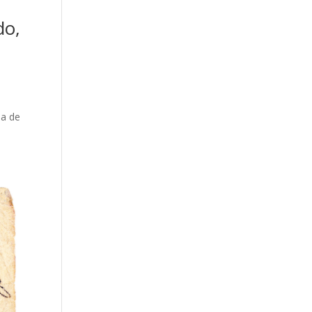
do,
da de