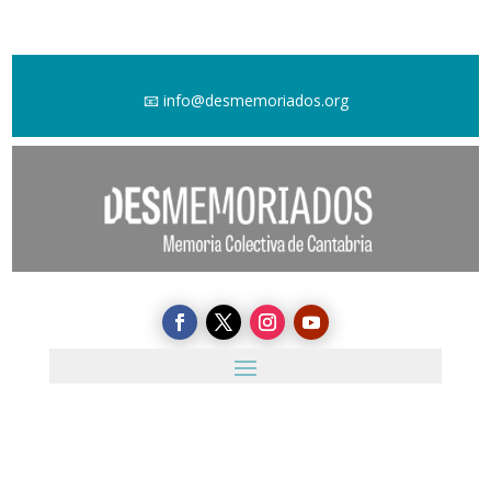
📧
info@desmemoriados.org