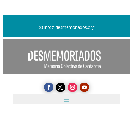
📧
info@desmemoriados.org