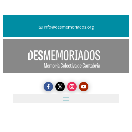
📧
info@desmemoriados.org