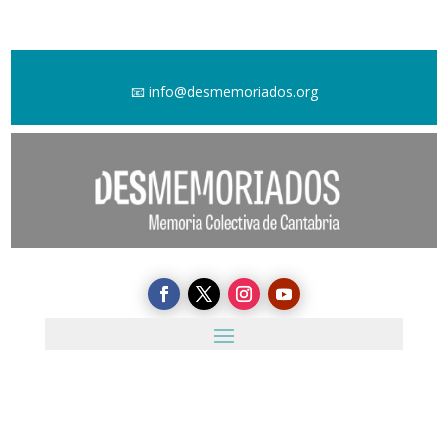
📧
info@desmemoriados.org