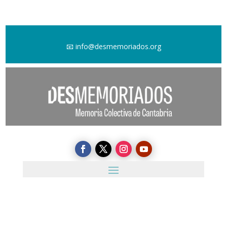
📧
info@desmemoriados.org