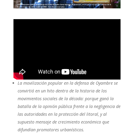
La movilización popular en la defensa de Oyambre se
convirtió en un hito dentro de la historia de los
movimientos sociales de la década: porque ganó la
batalla de la opinión pública frente a la negligencia de
las autoridades en la protección del litoral, y al
supuesto mensaje de crecimiento económico que
difundían promotores urbanísticos.