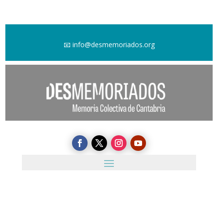
📧
info@desmemoriados.org