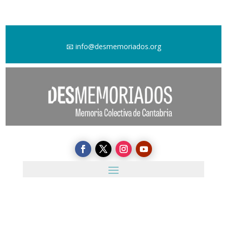
📧
info@desmemoriados.org