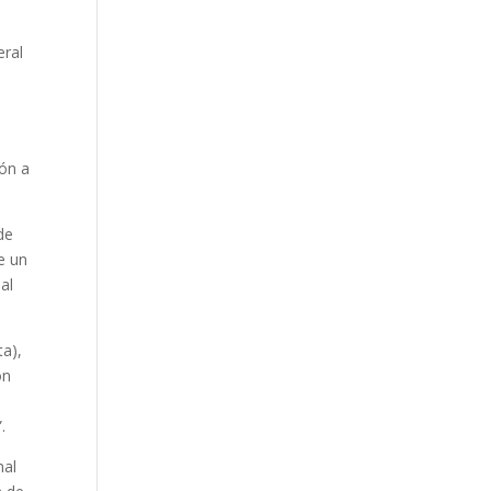
eral
ión a
de
e un
al
ta),
on
.
nal