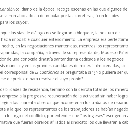
 Cantábrico
, diario de la época, recoge escenas en las que algunos de
se vieron abocados a deambular por las carreteras, “con los pies
para los suyos”.
ue las vías de diálogo no se llegaron a bloquear, la postura de
ing hacía imposible cualquier entendimiento. La empresa era perfectam
de hecho, en las negociaciones mantenidas, mientras los representant
trapartidas, la compañía, a través de su representante, Modesto Piñe
dor de una conocida dinastía santanderina dedicada a los negocios
crisis mundial y en las grandes cantidades de mineral almacenadas, sin
, el corresponsal de
El Cantábrico
se preguntaba si “¿No pudiera ser qu
ese de pretexto para resolver el suyo propio?
osibilidades de resistencia, terminó con la derrota total de los miner
la empresa a la progresiva recuperación de la actividad sin haber logr
legir a los cuarenta obreros que acometerían los trabajos de repara
ésta a la que los representantes de los trabajadores se habían negad
 a lo largo del conflicto, por entender que “los ingleses” escogerían 
ativa que fueran obreros afiliados al sindicato los que llevaran a ca