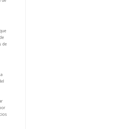
a de
 que
sde
s de
ta
del
ar
por
cios