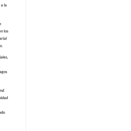
 a la
e
en los
arial
o.
iales,
lagos
and
midad
iodo