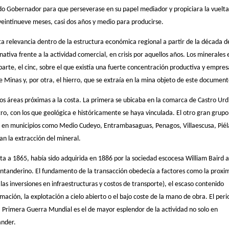
o Gobernador para que perseverase en su papel mediador y propiciara la vuelta
veintinueve meses, casi dos años y medio para producirse.
ta relevancia dentro de la estructura económica regional a partir de la década d
ativa frente a la actividad comercial, en crisis por aquellos años. Los minerales 
parte, el cinc, sobre el que existía una fuerte concentración productiva y empres
Minas y, por otra, el hierro, que se extraía en la mina objeto de este document
dos áreas próximas a la costa. La primera se ubicaba en la comarca de Castro Urd
tro, con los que geológica e históricamente se haya vinculada. El otro gran grupo
er en municipios como Medio Cudeyo, Entrambasaguas, Penagos, Villaescusa, Pié
 la extracción del mineral.
ta a 1865, había sido adquirida en 1886 por la sociedad escocesa William Baird 
ntanderino. El fundamento de la transacción obedecía a factores como la proxi
as inversiones en infraestructuras y costos de transporte), el escaso contenido
mación, la explotación a cielo abierto o el bajo coste de la mano de obra. El per
la Primera Guerra Mundial es el de mayor esplendor de la actividad no solo en
ander.