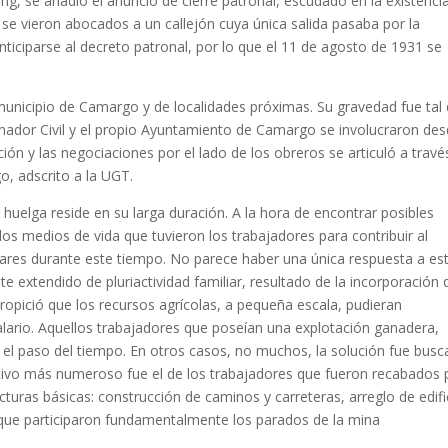
ng, se añadió el anuncio de cierre patronal, escudado en la existenci
se vieron abocados a un callejón cuya única salida pasaba por la
iciparse al decreto patronal, por lo que el 11 de agosto de 1931 se
 municipio de Camargo y de localidades próximas. Su gravedad fue tal
nador Civil y el propio Ayuntamiento de Camargo se involucraron de
ión y las negociaciones por el lado de los obreros se articuló a travé
o, adscrito a la UGT.
huelga reside en su larga duración. A la hora de encontrar posibles
los medios de vida que tuvieron los trabajadores para contribuir al
iares durante este tiempo. No parece haber una única respuesta a es
e extendido de pluriactividad familiar, resultado de la incorporación 
propició que los recursos agrícolas, a pequeña escala, pudieran
salario. Aquellos trabajadores que poseían una explotación ganadera,
el paso del tiempo. En otros casos, no muchos, la solución fue busc
lectivo más numeroso fue el de los trabajadores que fueron recabados 
cturas básicas: construcción de caminos y carreteras, arreglo de edifi
la que participaron fundamentalmente los parados de la mina