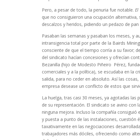
Pero, a pesar de todo, la penuria fue notable.
El
que no consiguieron una ocupación alternativa, 
descalzos y heridos, pidiendo un pedazo de pan 
Pasaban las semanas y pasaban los meses, y aunq
intransigencia total por parte de la Bairds Min
consciente de que el tiempo corría a su favor; 
del sindicato hacían concesiones y ofrecían con
Bezanilla (hijo de Modesto Piñeiro Pérez, funda
comerciales y a la política), se escudaba en la 
salida, para no ceder en absoluto. Así las cosas
empresa desease un conflicto de estos que sirvi
La huelga, tras casi 30 meses, ya agotadas las p
de su representación. El sindicato se avino con 
ninguna mejora. Incluso la compañía consiguió e
y puesta a punto de las instalaciones, cuestión 
taxativamente en las negociaciones desarrolladas
trabajadores más dóciles, ofreciendo como altern