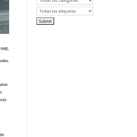
1998),
todos.
lanse
r.
erés
ión