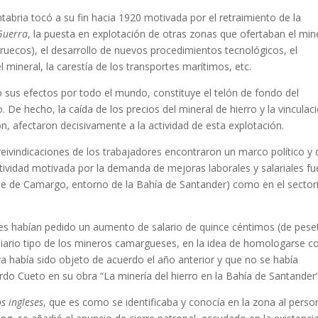
ntabria tocó a su fin hacia 1920 motivada por el retraimiento de la
Guerra
, la puesta en explotación de otras zonas que ofertaban el min
ruecos), el desarrollo de nuevos procedimientos tecnológicos, el
mineral, la carestía de los transportes marítimos, etc.
ó sus efectos por todo el mundo, constituye el telón de fondo del
e hecho, la caída de los precios del mineral de hierro y la vinculac
ión, afectaron decisivamente a la actividad de esta explotación.
 reivindicaciones de los trabajadores encontraron un marco político y 
ctividad motivada por la demanda de mejoras laborales y salariales fu
alle de Camargo, entorno de la Bahía de Santander) como en el sectori
es habían pedido un aumento de salario de quince céntimos (de pese
 diario tipo de los mineros camargueses, en la idea de homologarse c
 ya había sido objeto de acuerdo el año anterior y que no se había
rdo Cueto en su obra “La minería del hierro en la Bahía de Santander”
os ingleses
, que es como se identificaba y conocía en la zona al perso