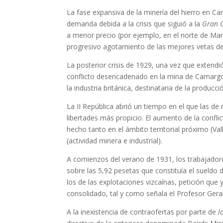
La fase expansiva de la minería del hierro en Ca
demanda debida a la crisis que siguió a la
Gran 
a menor precio (por ejemplo, en el norte de Mar
progresivo agotamiento de las mejores vetas del 
La posterior crisis de 1929, una vez que extendi
conflicto desencadenado en la mina de Camargo. D
la industria británica, destinataria de la producc
La II República abrió un tiempo en el que las de
libertades más propicio. El aumento de la confli
hecho tanto en el ámbito territorial próximo (V
(actividad minera e industrial).
A comienzos del verano de 1931, los trabajador
sobre las 5,92 pesetas que constituía el sueldo
los de las explotaciones vizcaínas, petición que
consolidado, tal y como señala el Profesor Gera
A la inexistencia de contraofertas por parte de
l