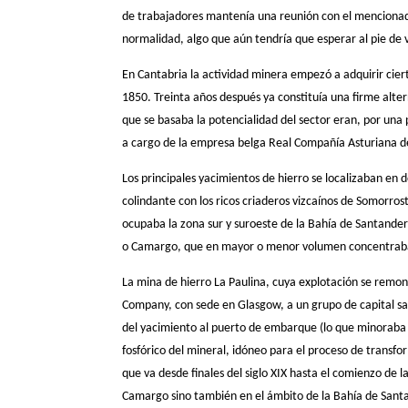
de trabajadores mantenía una reunión con el mencionad
normalidad, algo que aún tendría que esperar al pie de 
En Cantabria la actividad minera empezó a adquirir cier
1850. Treinta años después ya constituía una firme altern
que se basaba la potencialidad del sector eran, por una 
a cargo de la empresa belga Real Compañía Asturiana de 
Los principales yacimientos de hierro se localizaban en 
colindante con los ricos criaderos vizcaínos de Somorros
ocupaba la zona sur y suroeste de la Bahía de Santand
o Camargo, que en mayor o menor volumen concentraban
La mina de hierro La Paulina, cuya explotación se remon
Company, con sede en Glasgow, a un grupo de capital sa
del yacimiento al puerto de embarque (lo que minoraba l
fosfórico del mineral, idóneo para el proceso de transfor
que va desde finales del siglo XIX hasta el comienzo de 
Camargo sino también en el ámbito de la Bahía de Sant