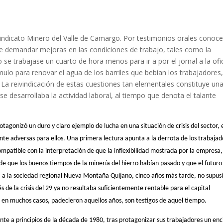
Sindicato Minero del Valle de Camargo. Por testimonios orales cono
de demandar mejoras en las condiciones de trabajo, tales como la
se trabajase un cuarto de hora menos para ir a por el jornal a la ofi
mulo para renovar el agua de los barriles que bebían los trabajadores
. La reivindicación de estas cuestiones tan elementales constituye un
e desarrollaba la actividad laboral, al tiempo que denota el talante
otagonizó un duro y claro ejemplo de lucha en una situación de crisis del sector, 
nte adversas para ellos. Una primera lectura apunta a la derrota de los trabajad
ncompatible con la interpretación de que la inflexibilidad mostrada por la empresa
de que los buenos tiempos de la minería del hierro habían pasado y que el futuro
nta a la sociedad regional Nueva Montaña Quijano, cinco años más tarde, no supus
 de la crisis del 29 ya no resultaba suficientemente rentable para el capital
, en muchos casos, padecieron aquellos años, son testigos de aquel tiempo.
te a principios de la década de 1980, tras protagonizar sus trabajadores un enc