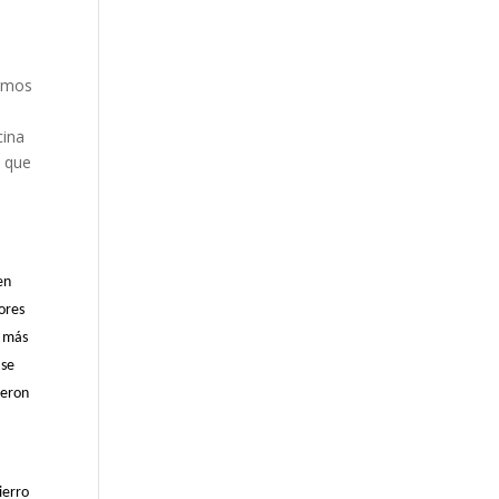
cemos
cina
, que
a
en
ores
, más
 se
ieron
ierro