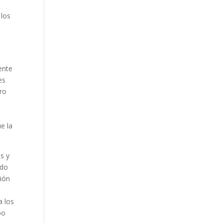
 los
ente
es
iro
e la
os y
ado
ción
o
a los
bo