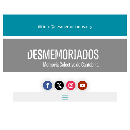
📧
info@desmemoriados.org