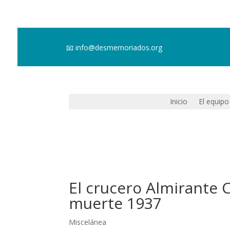
📧
info@desmemoriados.org
Inicio
El equipo
El crucero Almirante C
muerte 1937
Miscelánea