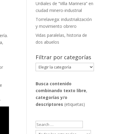
Urdiales de “Villa Marinera” en
ciudad minero-industrial
Torrelavega: industrialización
y movimiento obrero
l
Vidas paralelas, historia de
ería.
dos abuelos
a,
Filtrar por categorías
Filtrar
or
por
categorías
Busca contenido
de
combinando
texto libre
,
o
categorías y/o
.
descriptores
(etiquetas)