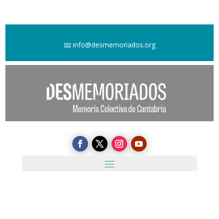
📧
info@desmemoriados.org