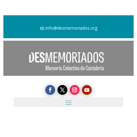
📧
info@desmemoriados.org