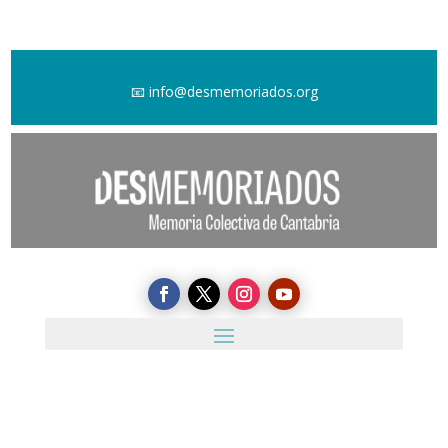
📧
info@desmemoriados.org