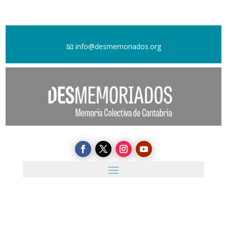
📧
info@desmemoriados.org