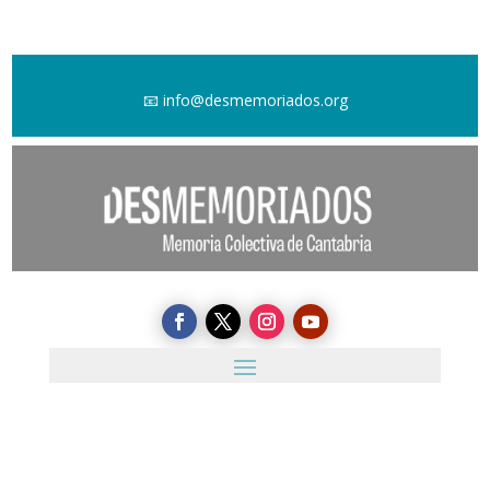
📧
info@desmemoriados.org