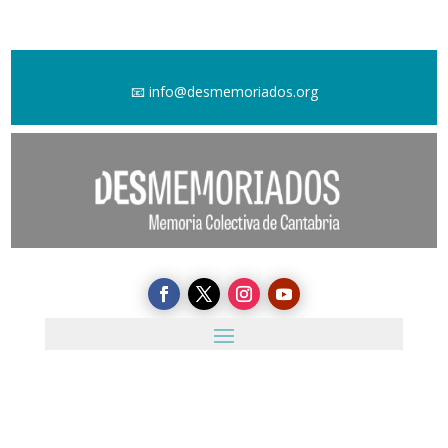
📧
info@desmemoriados.org