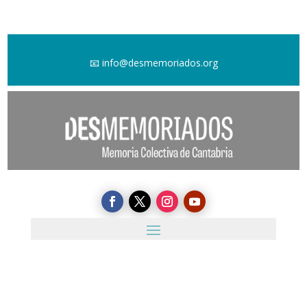
📧
info@desmemoriados.org