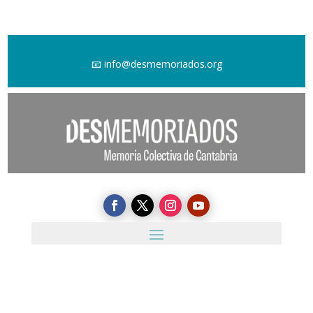
📧
info@desmemoriados.org